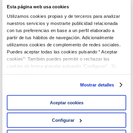
Esta página web usa cookies
Silica (Silicon dioxide)
Utilizamos cookies propias y de terceros para analizar
nuestros servicios y mostrarte publicidad relacionada
Silver
con tus preferencias en base a un perfil elaborado a
partir de tus hábitos de navegación. Adicionalmente
utilizamos cookies de complemento de redes sociales.
Puedes aceptar todas las cookies pulsando “ Aceptar
You will find detailed information in our Proficiency
cookies”· También puedes permitir o rechazar las
Testing Scheme
Catalogue
.
[Download Catalogue]
cookies de forma granular pulsando “Configurar”. Si
You can find the guideline ranges of concentration here.
pulsas “Rechazar cookies”, equivaldrá a rechazar la
instalación de todas las cookies salvo las necesarias que
[Download Ranges]
Mostrar detalles
son indispensables para que el sitio web funcione y que
For any further information, please contact ielab
por tanto no se pueden desactivar. Puedes consultar
at:
comercial@ielab.es
.
más información en nuestra
Política de Cookies
Aceptar cookies
Configurar
English