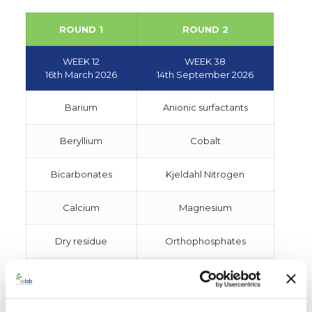
ROUND 1
ROUND 2
WEEK 12
WEEK 38
16th March 2026
14th September 2026
Barium
Anionic surfactants
Beryllium
Cobalt
Bicarbonates
Kjeldahl Nitrogen
Calcium
Magnesium
Dry residue
Orthophosphates
Hardness
Total Cyanides
Vanadium
Total Phosphorus