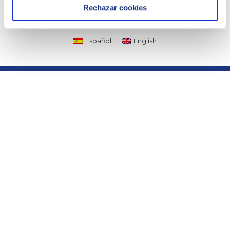
Rechazar cookies
Español
English
Part of the group
About ielab
· Company
· Quality
· Downloads
· Contact
· Products and Services
Links of interest