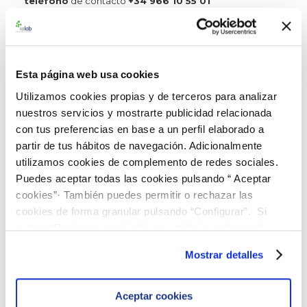
teléfono
de contacto
+34 966 10 55 01
Ensayos de Aptitud
Esta página web usa cookies
Utilizamos cookies propias y de terceros para analizar
nuestros servicios y mostrarte publicidad relacionada
Introducción
Medioambientales
con tus preferencias en base a un perfil elaborado a
Introducción
partir de tus hábitos de navegación. Adicionalmente
Rondas 2026
utilizamos cookies de complemento de redes sociales.
Términos y condiciones
Puedes aceptar todas las cookies pulsando “ Aceptar
Registro nuevos clientes
Acceso clientes ya registrados
cookies”· También puedes permitir o rechazar las
Acceso documentos
cookies de forma granular pulsando “Configurar”. Si
FAQ
pulsas “Rechazar cookies”, equivaldrá a rechazar la
instalación de todas las cookies salvo las necesarias que
Mostrar detalles
Materiales de Referencia
son indispensables para que el sitio web funcione y que
por tanto no se pueden desactivar. Puedes consultar
más información en nuestra
Política de Cookies
Aceptar cookies
Kits de Diagnóstico Molecular