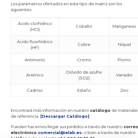
Los parámetros ofertados en este tipo de matriz son los
siguientes:
Ácido clorhídrico
Cobalto
Manganeso
(HCl)
Ácido fluorhídrico
Cobre
Níquel
(HF)
Antimonio
Cromo
Plomo
Dióxido de azufre
Arsénico
Vanadio
(SO2)
Cadmio
Estaño
Zinc
Encontrará más información en nuestro
catálogo
de materiale
de referencia.
[Descargar Catálogo]
Pueden hacernos llegar sus pedidos a través de nuestro
corre
electrónico
comercial@ielab.es
.
o bien a través de nuestro