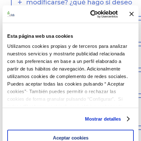
modificarse? ¿qué hago si deseo
cambiar algo? (web)
¿Cómo se evalúan los resultados
producidos?
Esta página web usa cookies
Utilizamos cookies propias y de terceros para analizar
¿Qué formato tienen los
nuestros servicios y mostrarte publicidad relacionada
informes elaborados?
con tus preferencias en base a un perfil elaborado a
partir de tus hábitos de navegación. Adicionalmente
utilizamos cookies de complemento de redes sociales.
¿Cómo y cuando recibiré el
Puedes aceptar todas las cookies pulsando “ Aceptar
informe de resultados?
cookies”· También puedes permitir o rechazar las
cookies de forma granular pulsando “Configurar”. Si
¿Cómo me puede ayudar ielab
pulsas “Rechazar cookies”, equivaldrá a rechazar la
cuando obtenga un resultado
instalación de todas las cookies salvo las necesarias que
incorrecto?
Mostrar detalles
son indispensables para que el sitio web funcione y que
por tanto no se pueden desactivar. Puedes consultar
¿Son mis resultados
más información en nuestra
Política de Cookies
Aceptar cookies