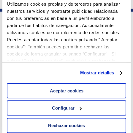
Utilizamos cookies propias y de terceros para analizar
nuestros servicios y mostrarte publicidad relacionada
con tus preferencias en base a un perfil elaborado a
partir de tus hábitos de navegación. Adicionalmente
Parte del grupo
utilizamos cookies de complemento de redes sociales.
Puedes aceptar todas las cookies pulsando “ Aceptar
cookies”· También puedes permitir o rechazar las
Sobre ielab
cookies de forma granular pulsando “Configurar”. Si
· La compañía
pulsas “Rechazar cookies”, equivaldrá a rechazar la
· Calidad
instalación de todas las cookies salvo las necesarias que
· Documentos de interés
Mostrar detalles
son indispensables para que el sitio web funcione y que
· Contacto
· Productos y Servicios
por tanto no se pueden desactivar. Puedes consultar
más información en nuestra
Política de Cookies
Aceptar cookies
Enlaces de interés
· Acceso clientes Ejercicios
Configurar
· Pedidos
· Política de cookies
· Aviso legal
Rechazar cookies
· Política de privacidad