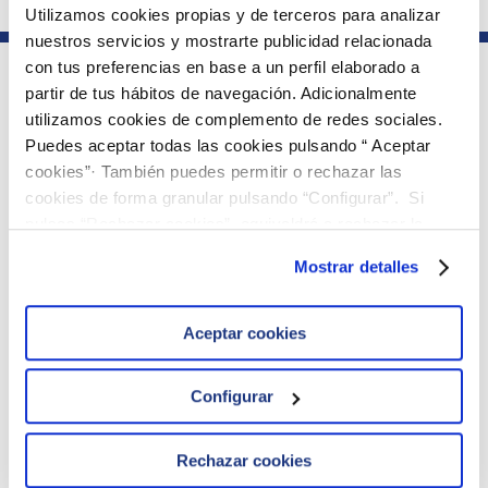
Utilizamos cookies propias y de terceros para analizar
nuestros servicios y mostrarte publicidad relacionada
con tus preferencias en base a un perfil elaborado a
partir de tus hábitos de navegación. Adicionalmente
Parte del grupo
utilizamos cookies de complemento de redes sociales.
Puedes aceptar todas las cookies pulsando “ Aceptar
cookies”· También puedes permitir o rechazar las
Sobre ielab
cookies de forma granular pulsando “Configurar”. Si
· La compañía
pulsas “Rechazar cookies”, equivaldrá a rechazar la
· Calidad
instalación de todas las cookies salvo las necesarias que
· Documentos de interés
Mostrar detalles
son indispensables para que el sitio web funcione y que
· Contacto
· Productos y Servicios
por tanto no se pueden desactivar. Puedes consultar
más información en nuestra
Política de Cookies
Aceptar cookies
Enlaces de interés
· Acceso clientes Ejercicios
Configurar
· Pedidos
· Política de cookies
· Aviso legal
Rechazar cookies
· Política de privacidad