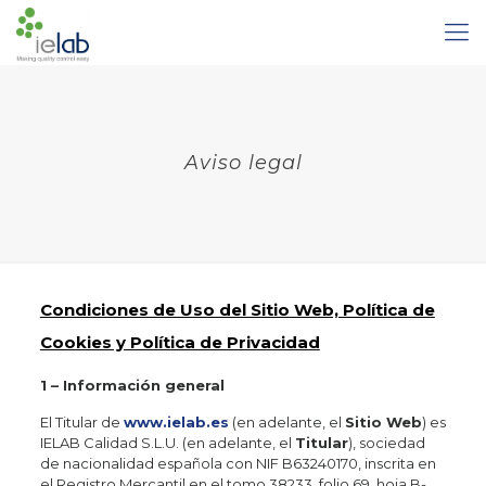
Aviso legal
Condiciones de Uso del Sitio Web, Política de
Cookies y Política de Privacidad
1 – Información general
El Titular de
www.ielab.es
(en adelante, el
Sitio Web
) es
IELAB Calidad S.L.U. (en adelante, el
Titular
), sociedad
de nacionalidad española con NIF B63240170, inscrita en
el Registro Mercantil en el tomo 38233, folio 69, hoja B-