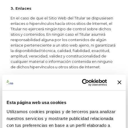
3. Enlaces
En el caso de que el Sitio Web del Titular se dispusiesen
enlaces o hipervínculos hacía otros sitios de Internet, el
Titular no ejercerá ningún tipo de control sobre dichos
sitios y contenidos. En ningún caso el Titular asumirá
responsabilidad alguna por los contenidos de algún
enlace perteneciente a un sitio web ajeno, ni garantizará
la disponibilidad técnica, calidad, fiabilidad, exactitud,
amplitud, veracidad, validez y constitucionalidad de
cualquier material o información contenida en ninguno
de dichos hipervínculos u otros sitios de Internet.
Igualmente la inclusión de estas conexiones externas no
implicará ningún tipo de asociación, fusión o participación
con las entidades conectadas. El acceso a las mismas a
través de este sitio web tampoco implica que el Titular
recomiende o apruebe sus contenidos. El Titular no
Esta página web usa cookies
ofrece ni comercializa por sí y/o por medio de terceros la
información, contenidos y servicios disponibles en los
Utilizamos cookies propias y de terceros para analizar
sitios enlazados.
nuestros servicios y mostrarte publicidad relacionada
El Usuario que pretenda establecer un hiperenlace o
con tus preferencias en base a un perfil elaborado a