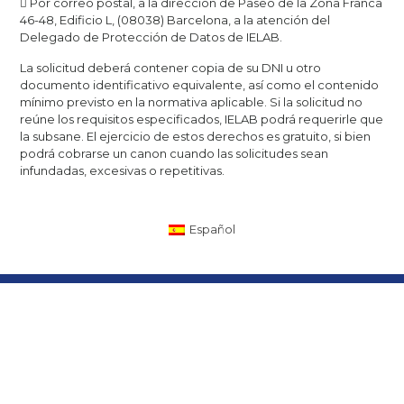
 Por correo postal, a la dirección de Paseo de la Zona Franca
46-48, Edificio L, (08038) Barcelona, a la atención del
Delegado de Protección de Datos de IELAB.
La solicitud deberá contener copia de su DNI u otro
documento identificativo equivalente, así como el contenido
mínimo previsto en la normativa aplicable. Si la solicitud no
reúne los requisitos especificados, IELAB podrá requerirle que
la subsane. El ejercicio de estos derechos es gratuito, si bien
podrá cobrarse un canon cuando las solicitudes sean
infundadas, excesivas o repetitivas.
Español
Parte del grupo
Sobre ielab