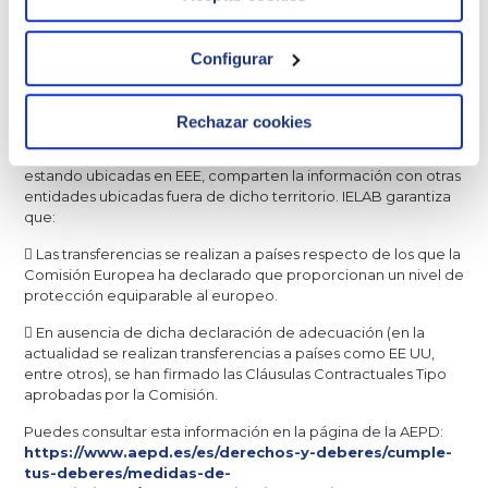
¿Existen otras entidades que pueden tener acceso a
sus datos personales para ayudar a IELAB con alguna
Configurar
de las tareas relativas a las finalidades de
tratamiento?
Rechazar cookies
Algunos de nuestros proveedores están ubicados en países
situados fuera del Espacio Económico Europeo (EEE) o,
estando ubicadas en EEE, comparten la información con otras
entidades ubicadas fuera de dicho territorio. IELAB garantiza
que:
 Las transferencias se realizan a países respecto de los que la
Comisión Europea ha declarado que proporcionan un nivel de
protección equiparable al europeo.
 En ausencia de dicha declaración de adecuación (en la
actualidad se realizan transferencias a países como EE UU,
entre otros), se han firmado las Cláusulas Contractuales Tipo
aprobadas por la Comisión.
Puedes consultar esta información en la página de la AEPD:
https://www.aepd.es/es/derechos-y-deberes/cumple-
tus-deberes/medidas-de-