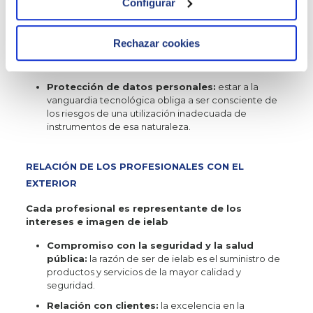
Configurar
situaciones en las que los intereses personales
puedan entrar en conflicto con los de ielab.
No concurrencia:
mientras subsista el vínculo
Rechazar cookies
laboral, no deben prestarse servicios concurrentes
con la actividad de ielab.
Protección de datos personales:
estar a la
vanguardia tecnológica obliga a ser consciente de
los riesgos de una utilización inadecuada de
instrumentos de esa naturaleza.
RELACIÓN DE LOS PROFESIONALES CON EL
EXTERIOR
Cada profesional es representante de los
intereses e imagen de ielab
Compromiso con la seguridad y la salud
pública:
la razón de ser de ielab es el suministro de
productos y servicios de la mayor calidad y
seguridad.
Relación con clientes:
la excelencia en la