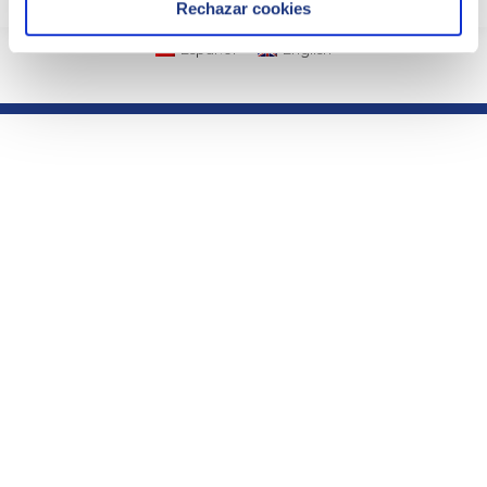
Rechazar cookies
Español
English
Parte del grupo
Sobre ielab
· La compañía
· Calidad
· Documentos de interés
· Contacto
· Productos y Servicios
Enlaces de interés
· Acceso clientes Ejercicios
· Pedidos