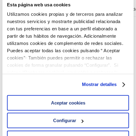
Esta página web usa cookies
Matriz
: Agua Resid
Utilizamos cookies propias y de terceros para analizar
nuestros servicios y mostrarte publicidad relacionada
con tus preferencias en base a un perfil elaborado a
partir de tus hábitos de navegación. Adicionalmente
Encontrará más información en nuestro
catálogo
de
utilizamos cookies de complemento de redes sociales.
ENSAYOS DE APTITUD.
[Descargar Catálogo]
Puedes aceptar todas las cookies pulsando “ Aceptar
Puede consultar los rangos de concentración orientativos
cookies”· También puedes permitir o rechazar las
aquí.
cookies de forma granular pulsando “Configurar”. Si
pulsas “Rechazar cookies”, equivaldrá a rechazar la
[Descargar Rangos]
instalación de todas las cookies salvo las necesarias que
Pueden hacernos llegar sus pedidos a través de nuestro
Mostrar detalles
son indispensables para que el sitio web funcione y que
correo electrónico
comercial@ielab.es
.
por tanto no se pueden desactivar. Puedes consultar
más información en nuestra
Política de Cookies
Aceptar cookies
Configurar
Español