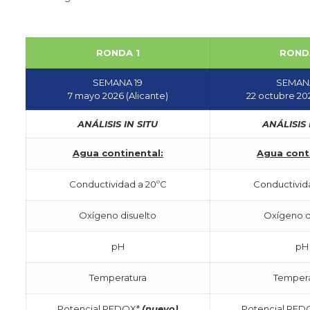
RONDA 1
ROND
SEMANA 19
SEMAN
7 mayo 2026 (Alicante)
22 octubre 20
ANÁLISIS IN SITU
ANÁLISIS 
Agua continental:
Agua cont
Conductividad a 20ºC
Conductivid
Oxígeno disuelto
Oxígeno d
pH
pH
Temperatura
Temper
Potencial REDOX*
(nuevo)
Potencial RE