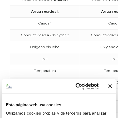
Agua residual:
Agua res
Caudal*
Cauda
Conductividad a 20ºC y 25ºC
Conductividad a
Oxígeno disuelto
Oxígeno d
pH
pH
Temperatura
Temper
Potencial REDOX*
(nuevo)
Potencial RE
Agua marina:
Esta página web usa cookies
Conductividad a 25ºC
Utilizamos cookies propias y de terceros para analizar