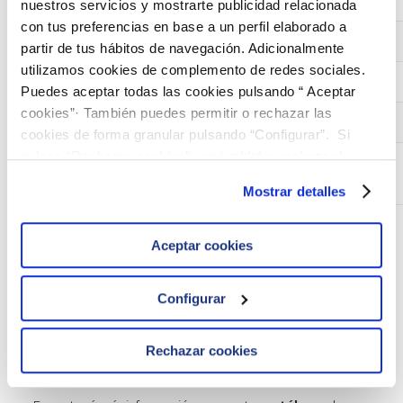
Oxígeno disuelto
nuestros servicios y mostrarte publicidad relacionada
con tus preferencias en base a un perfil elaborado a
pH
partir de tus hábitos de navegación. Adicionalmente
utilizamos cookies de complemento de redes sociales.
Temperatura
Puedes aceptar todas las cookies pulsando “ Aceptar
cookies”· También puedes permitir o rechazar las
Potencial REDOX*
(nuevo)
cookies de forma granular pulsando “Configurar”. Si
pulsas “Rechazar cookies”, equivaldrá a rechazar la
TOMA DE MUESTRA:
instalación de todas las cookies salvo las necesarias que
FÍSICO-QUÍMICO*
Mostrar detalles
son indispensables para que el sitio web funcione y que
por tanto no se pueden desactivar. Puedes consultar
más información en nuestra
Política de Cookies
* El parámetro y las actividades marcadas con un
Aceptar cookies
asterisco están fuera del alcance de acreditación de
ENAC.
Configurar
Nota:
Las matrices y parámetros para el ejercicio de
toma de muestra serán definidos en las instrucciones de
ronda.
Rechazar cookies