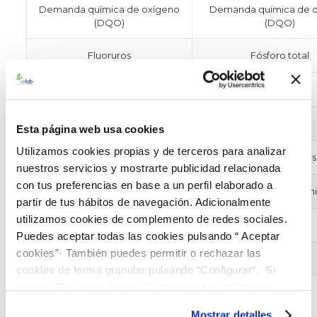
Demanda química de oxígeno
Demanda química de 
(DQO)
(DQO)
Fluoruros
Fósforo total
Níquel
Manganeso
Nitratos
Ortofosfatos
Esta página web usa cookies
Utilizamos cookies propias y de terceros para analizar
Selenio
Sólidos en suspens
nuestros servicios y mostrarte publicidad relacionada
con tus preferencias en base a un perfil elaborado a
Sólidos en suspensión
Tensioactivos anión
partir de tus hábitos de navegación. Adicionalmente
utilizamos cookies de complemento de redes sociales.
Toxicidad
Zinc
Puedes aceptar todas las cookies pulsando “ Aceptar
cookies”· También puedes permitir o rechazar las
—–
—–
cookies de forma granular pulsando “Configurar”. Si
pulsas “Rechazar cookies”, equivaldrá a rechazar la
instalación de todas las cookies salvo las necesarias que
Mostrar detalles