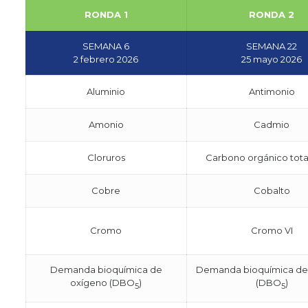
RONDA 1
RONDA 2
SEMANA 6
SEMANA 22
2 febrero 2026
25 mayo 2026
Aluminio
Antimonio
Amonio
Cadmio
Cloruros
Carbono orgánico tota
Cobre
Cobalto
Cromo
Cromo VI
Demanda bioquímica de
Demanda bioquímica de
oxígeno (DBO
)
(DBO
)
5
5