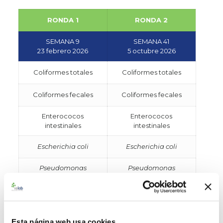
RONDA 1
RONDA 2
SEMANA 9
SEMANA 41
23 febrero 2026
5 octubre 2026
Coliformes totales
Coliformes totales
Coliformes fecales
Coliformes fecales
Enterococos
Enterococos
intestinales
intestinales
Escherichia coli
Escherichia coli
Pseudomonas
Pseudomonas
aeruginosa
aeruginosa
Salmonella
spp.
Salmonella
spp.
Staphylococcus aureus
Staphylococcus aureus
Esta página web usa cookies