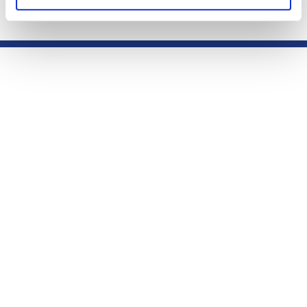
Español
English
Parte del grupo
Sobre ielab
· La compañía
· Calidad
· Documentos de interés
· Contacto
· Productos y Servicios
Enlaces de interés
· Acceso clientes Ejercicios
· Pedidos
· Política de cookies
· Aviso legal