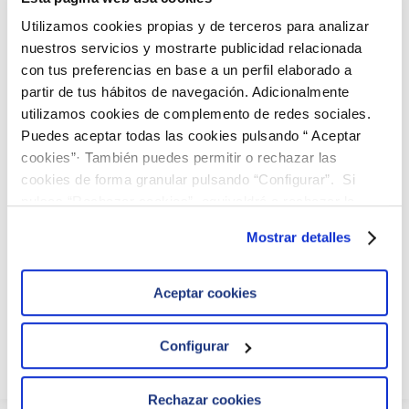
Utilizamos cookies propias y de terceros para analizar
nuestros servicios y mostrarte publicidad relacionada
con tus preferencias en base a un perfil elaborado a
Encontrará más información en nuestro
catálogo
de
partir de tus hábitos de navegación. Adicionalmente
ENSAYOS DE APTITUD.
[Descargar Catálogo]
utilizamos cookies de complemento de redes sociales.
Puedes aceptar todas las cookies pulsando “ Aceptar
Puede consultar los rangos de concentración orientativos
aquí.
cookies”· También puedes permitir o rechazar las
cookies de forma granular pulsando “Configurar”. Si
[Descargar Rangos]
pulsas “Rechazar cookies”, equivaldrá a rechazar la
Pueden hacernos llegar sus pedidos a través de nuestro
instalación de todas las cookies salvo las necesarias que
correo electrónico
comercial@ielab.es
.
Mostrar detalles
son indispensables para que el sitio web funcione y que
por tanto no se pueden desactivar. Puedes consultar
más información en nuestra
Política de Cookies
Aceptar cookies
Español
Configurar
Rechazar cookies