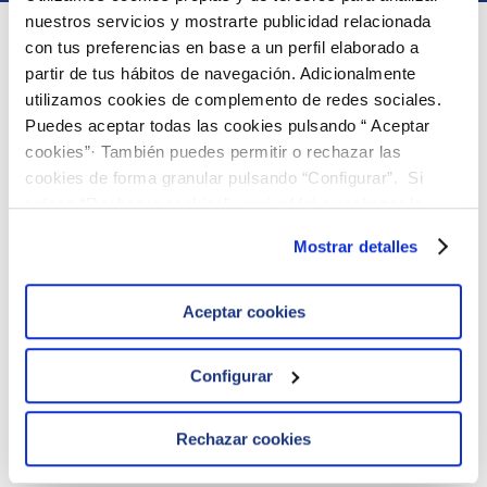
nuestros servicios y mostrarte publicidad relacionada
con tus preferencias en base a un perfil elaborado a
Parte del grupo
partir de tus hábitos de navegación. Adicionalmente
utilizamos cookies de complemento de redes sociales.
Puedes aceptar todas las cookies pulsando “ Aceptar
Sobre ielab
cookies”· También puedes permitir o rechazar las
· La compañía
cookies de forma granular pulsando “Configurar”. Si
· Calidad
pulsas “Rechazar cookies”, equivaldrá a rechazar la
· Documentos de interés
instalación de todas las cookies salvo las necesarias que
· Contacto
Mostrar detalles
son indispensables para que el sitio web funcione y que
· Productos y Servicios
por tanto no se pueden desactivar. Puedes consultar
más información en nuestra
Política de Cookies
Enlaces de interés
Aceptar cookies
· Acceso clientes Ejercicios
· Pedidos
Configurar
· Política de cookies
· Aviso legal
· Política de privacidad
Rechazar cookies
· Canal Ético