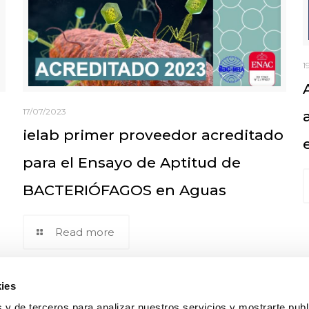
1
17/07/2023
ielab primer proveedor acreditado
para el Ensayo de Aptitud de
BACTERIÓFAGOS en Aguas
Read more
ies
 y de terceros para analizar nuestros servicios y mostrarte publ
lab
Enlaces de interés