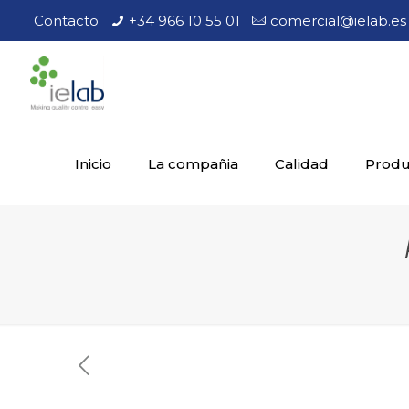
Contacto
+34 966 10 55 01
comercial@ielab.es
Inicio
La compañia
Calidad
Produc